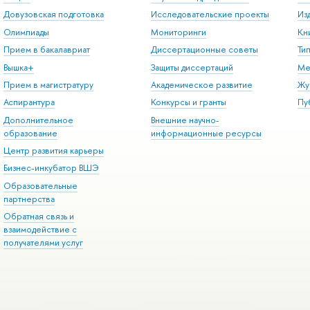
Довузовская подготовка
Исследовательские проекты
Из
Олимпиады
Мониторинги
Кн
Прием в бакалавриат
Диссертационные советы
Ти
Вышка+
Защиты диссертаций
Ме
Прием в магистратуру
Академическое развитие
Жу
Аспирантура
Конкурсы и гранты
Пу
Дополнительное
Внешние научно-
образование
информационные ресурсы
Центр развития карьеры
Бизнес-инкубатор ВШЭ
Образовательные
партнерства
Обратная связь и
взаимодействие с
получателями услуг