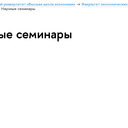
й университет «Высшая школа экономики»
Факультет экономических
Научные семинары
ые семинары