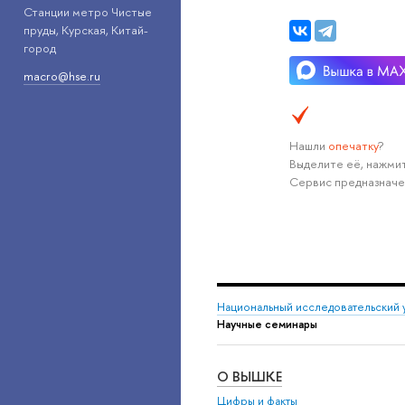
Станции метро Чистые
пруды, Курская, Китай-
город
macro@hse.ru
Нашли
опечатку
?
Выделите её, нажмит
Сервис предназначе
Национальный исследовательский 
Научные семинары
О ВЫШКЕ
Цифры и факты