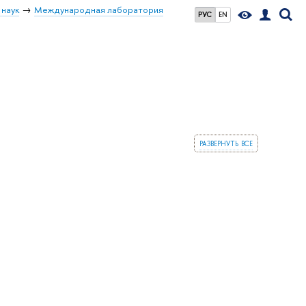
 наук
Международная лаборатория
РУС
EN
развернуть все