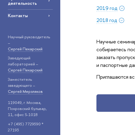
деятельность
2019 год
Контакты
2018 год
Научный руководитель
Научные семинар
–
собираетесь пос
Сергей Пекарский
заказать пропус
Заведующий
лабораторией –
и паспортные д
Сергей Пекарский
Приглашаются в
Заместитель
заведующего –
Сергей Мерзляков
119049, г. Москва,
Покровский бульвар,
11, офис S-1018
+7 (495) 7729590 *
27193