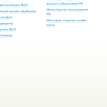
высшего образования РФ
дательский дом ВШЭ
Министерство просвещения
ижный магазин «БукВышка»
РФ
пография
Массовые открытые онлайн-
диацентр
курсы
рналы ВШЭ
бликации