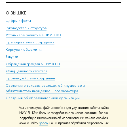
О ВЫШКЕ
ОБ
Цифры и факты
Ли
Руководство и структура
Дов
Устойчивое развитие в НИУ ВШЭ
Ол
Преподаватели и сотрудники
При
Корпуса и общежития
Вы
Закупки
При
Обращения граждан в НИУ ВШЭ
Ас
Фонд целевого капитала
До
Противодействие коррупции
Цен
Сведения о доходах, расходах, об имуществе и
Би
обязательствах имущественного характера
Об
Сведения об образовательной организации
Обр
Людям с ограниченными возможностями здоровья
Мы используем файлы cookies для улучшения работы сайта
Единая платежная страница
НИУ ВШЭ и большего удобства его использования. Более
подробную информацию об использовании файлов cookies
Работа в Вышке
можно найти
здесь
, наши правила обработки персональных