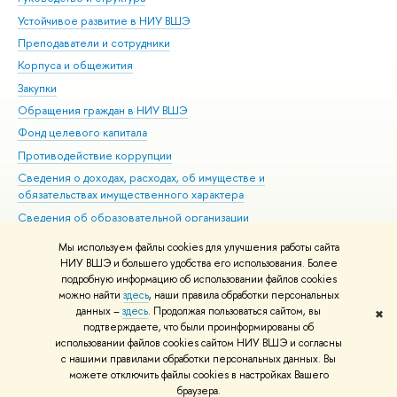
Устойчивое развитие в НИУ ВШЭ
Ол
Преподаватели и сотрудники
При
Корпуса и общежития
Вы
Закупки
При
Обращения граждан в НИУ ВШЭ
Ас
Фонд целевого капитала
До
Противодействие коррупции
Цен
Сведения о доходах, расходах, об имуществе и
Би
обязательствах имущественного характера
Об
Сведения об образовательной организации
Обр
Людям с ограниченными возможностями здоровья
Мы используем файлы cookies для улучшения работы сайта
Единая платежная страница
НИУ ВШЭ и большего удобства его использования. Более
подробную информацию об использовании файлов cookies
Работа в Вышке
можно найти
здесь
, наши правила обработки персональных
данных –
здесь
. Продолжая пользоваться сайтом, вы
✖
Редактору
подтверждаете, что были проинформированы об
© НИУ ВШЭ 1993–2026
Адреса и контакты
Условия использования
использовании файлов cookies сайтом НИУ ВШЭ и согласны
с нашими правилами обработки персональных данных. Вы
материалов
Политика конфиденциальности
Карта сайта
можете отключить файлы cookies в настройках Вашего
Шрифты HSE Sans и HSE Slab разработаны в
Школе дизайна НИУ ВШЭ
браузера.