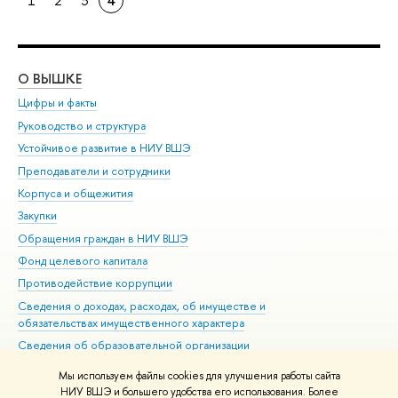
1
2
3
4
О ВЫШКЕ
ОБ
Цифры и факты
Ли
Руководство и структура
Дов
Устойчивое развитие в НИУ ВШЭ
Ол
Преподаватели и сотрудники
При
Корпуса и общежития
Вы
Закупки
При
Обращения граждан в НИУ ВШЭ
Ас
Фонд целевого капитала
До
Противодействие коррупции
Цен
Сведения о доходах, расходах, об имуществе и
Би
обязательствах имущественного характера
Об
Сведения об образовательной организации
Обр
Людям с ограниченными возможностями здоровья
Мы используем файлы cookies для улучшения работы сайта
Единая платежная страница
НИУ ВШЭ и большего удобства его использования. Более