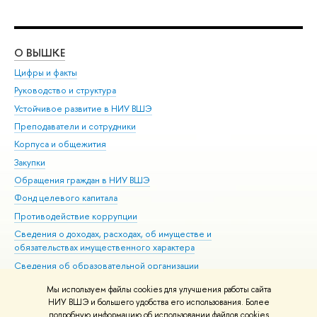
О ВЫШКЕ
ОБ
Цифры и факты
Ли
Руководство и структура
Дов
Устойчивое развитие в НИУ ВШЭ
Ол
Преподаватели и сотрудники
При
Корпуса и общежития
Вы
Закупки
При
Обращения граждан в НИУ ВШЭ
Ас
Фонд целевого капитала
До
Противодействие коррупции
Цен
Сведения о доходах, расходах, об имуществе и
Би
обязательствах имущественного характера
Об
Сведения об образовательной организации
Обр
Людям с ограниченными возможностями здоровья
Мы используем файлы cookies для улучшения работы сайта
Единая платежная страница
НИУ ВШЭ и большего удобства его использования. Более
подробную информацию об использовании файлов cookies